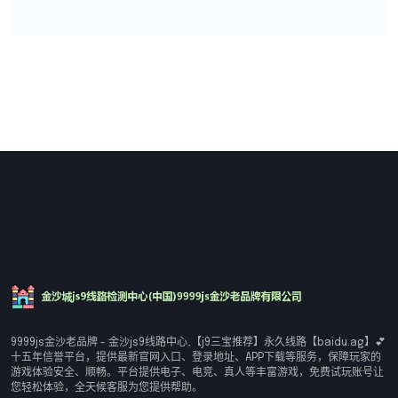
9999js金沙老品牌 - 金沙js9线路中心,【j9三宝推荐】永久线路【baidu.ag】💕
十五年信誉平台，提供最新官网入口、登录地址、APP下载等服务，保障玩家的
游戏体验安全、顺畅。平台提供电子、电竞、真人等丰富游戏，免费试玩账号让
您轻松体验，全天候客服为您提供帮助。